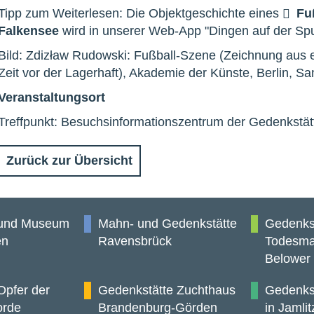
Tipp zum Weiterlesen: Die Objektgeschichte eines
Fu
Falkensee
wird in unserer Web-App "Dingen auf der Spu
Bild: Zdizław Rudowski: Fußball-Szene (Zeichnung aus 
Zeit vor der Lagerhaft), Akademie der Künste, Berlin, S
Veranstaltungsort
Treffpunkt: Besuchsinformationszentrum der Gedenkstä
Zurück zur Übersicht
 und Museum
Mahn- und Gedenkstätte
Gedenks
en
Ravensbrück
Todesma
Belower
Opfer der
Gedenkstätte Zuchthaus
Gedenkst
orde
Brandenburg-Görden
in Jamlit