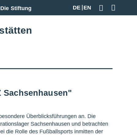
DE
EN
Die Stiftung
Geben Sie hier
stätten
KZ Sachsenhausen"
besondere Überblicksführungen an. Die
ationslager Sachsenhausen und betrachten
i die Rolle des Fußballsports inmitten der