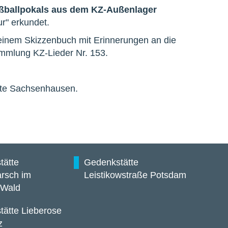
ßballpokals aus dem KZ-Außenlager
r" erkundet.
einem Skizzenbuch mit Erinnerungen an die
ammlung KZ-Lieder Nr. 153.
tte Sachsenhausen.
tätte
Gedenkstätte
rsch im
Leistikowstraße Potsdam
 Wald
ätte Lieberose
z