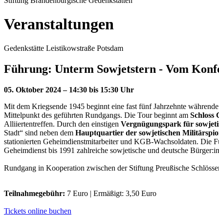
Stiftung Brandenburgische Gedenkstätten
Veranstaltungen
Gedenkstätte Leistikowstraße Potsdam
Führung: Unterm Sowjetstern - Vom Konfe
05. Oktober 2024 – 14:30 bis 15:30 Uhr
Mit dem Kriegsende 1945 beginnt eine fast fünf Jahrzehnte währende
Mittelpunkt des geführten Rundgangs. Die Tour beginnt am
Schloss 
Alliiertentreffen. Durch den einstigen
Vergnügungspark für sowjeti
Stadt“ sind neben dem
Hauptquartier der sowjetischen Militärsp
stationierten Geheimdienstmitarbeiter und KGB-Wachsoldaten. Die 
Geheimdienst bis 1991 zahlreiche sowjetische und deutsche Bürger:i
Rundgang in Kooperation zwischen der Stiftung Preußische Schlösse
Teilnahmegebühr:
7 Euro | Ermäßigt: 3,50 Euro
Tickets online buchen