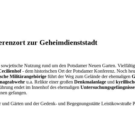
renzort zur Geheimdienststadt
 sowjetische Nutzung rund um den Potsdamer Neuen Garten. Vielfältige
Cecilienhof
- dem historischen Ort der Potsdamer Konferenz. Noch heut
sche Militärangehörige
führt der Weg zum Gelände der ehemaligen
G
ionageabwehr
u.a. Relikte einer großen
Denkmalanlage
und
kyrillisc
Führung endet im Innenhof des ehemaligen
Untersuchungsgefängnisse
nnen gefangen.
r und Gärten und der Gedenk- und Begegnungsstätte Leistikowstraße 