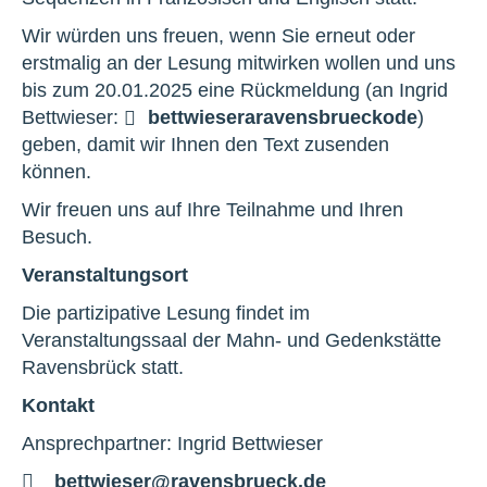
Wir würden uns freuen, wenn Sie erneut oder
erstmalig an der Lesung mitwirken wollen und uns
bis zum 20.01.2025 eine Rückmeldung (an Ingrid
Bettwieser:
bettwieser
a
ravensbrueck
o
de
)
geben, damit wir Ihnen den Text zusenden
können.
Wir freuen uns auf Ihre Teilnahme und Ihren
Besuch.
Veranstaltungsort
Die partizipative Lesung findet im
Veranstaltungssaal der Mahn- und Gedenkstätte
Ravensbrück statt.
Kontakt
Ansprechpartner: Ingrid Bettwieser
E-
bettwieser@ravensbrueck.de