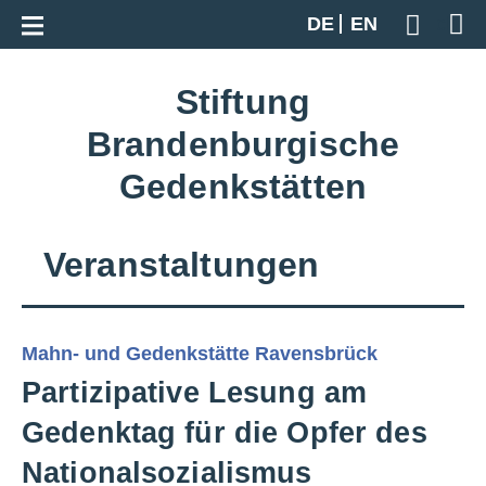
Zur Gesamtübersicht
DE
EN
Geben S
Stiftung
Brandenburgische
Gedenkstätten
Veranstaltungen
Mahn- und Gedenkstätte Ravensbrück
Partizipative Lesung am
Gedenktag für die Opfer des
Nationalsozialismus