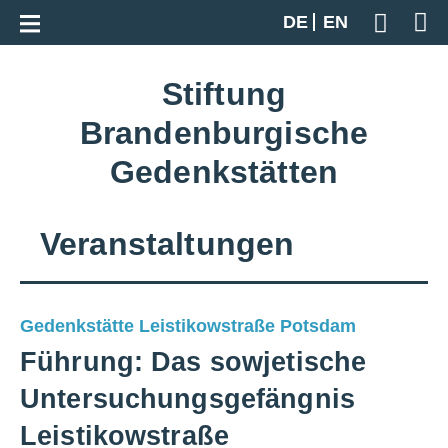
Zur Gesamtübersicht
DE
EN
Geben S
Stiftung
Brandenburgische
Gedenkstätten
Veranstaltungen
Gedenkstätte Leistikowstraße Potsdam
Führung: Das sowjetische
Untersuchungsgefängnis
Leistikowstraße