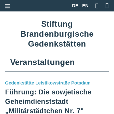
Zur Gesamtübersicht
DE
EN
Geben S
Stiftung
Brandenburgische
Gedenkstätten
Veranstaltungen
Gedenkstätte Leistikowstraße Potsdam
Führung: Die sowjetische
Geheimdienststadt
„Militärstädtchen Nr. 7"