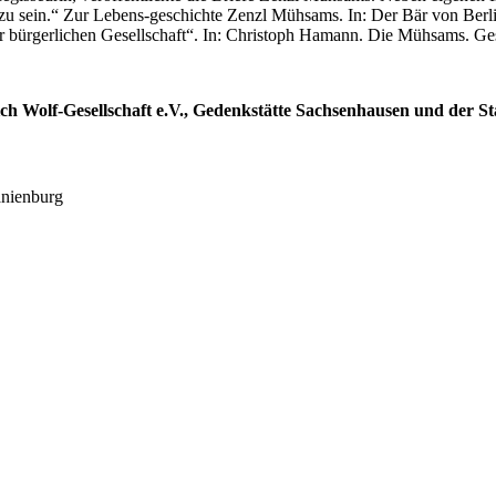
 sein.“ Zur Lebens-geschichte Zenzl Mühsams. In: Der Bär von Berlin.
r bürgerlichen Gesellschaft“. In: Christoph Hamann. Die Mühsams. Ges
h Wolf-Gesellschaft e.V., Gedenkstätte Sachsenhausen und der S
anienburg