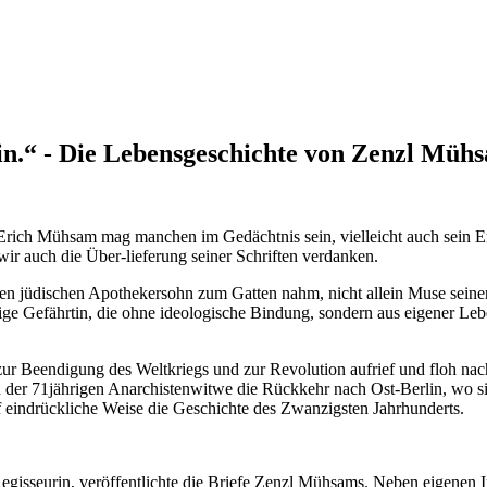
in.“ - Die Lebensgeschichte von Zenzl Müh
 Erich Mühsam mag manchen im Gedächtnis sein, vielleicht auch sein
ir auch die Über-lieferung seiner Schriften verdanken.
den jüdischen Apothekersohn zum Gatten nahm, nicht allein Muse seiner
ige Gefährtin, die ohne ideologische Bindung, sondern aus eigener Leb
r Beendigung des Weltkriegs und zur Revolution aufrief und floh nach 
n der 71jährigen Anarchistenwitwe die Rückkehr nach Ost-Berlin, wo si
 eindrückliche Weise die Geschichte des Zwanzigsten Jahrhunderts.
egisseurin, veröffentlichte die Briefe Zenzl Mühsams. Neben eigenen 