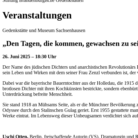
Stiftung Brandenburgische Gedenkstätten
Veranstaltungen
Gedenkstätte und Museum Sachsenhausen
„Den Tagen, die kommen, gewachsen zu se
26. Juni 2025 – 18:30 Uhr
Der Name des jüdischen Dichters und anarchistischen Revolutionärs
sein Leben und Wirken mit dem seiner Frau Zenzl verbunden ist, der w
Dabei war die bayerische Bauerntochter aus der Holledau, die 1915 
brotlosen Dichter mit ihren Kochkünsten bestrickte, sondern ebenbürt
Unterdrückung befreite Menschheit.
Sie stand 1918 an Mühsams Seite, als er die Münchner Bevölkerung zu
Odyssee durch den Stalinschen Gulag geriet. Erst 1955 gestattete ma
Werke eintrat. Im Lebensweg dieser Unbeugsamen verdichtet sich auf
Uschi Otten,
Berlin, freischaffende Autorin (VS), Dramaturgin und R