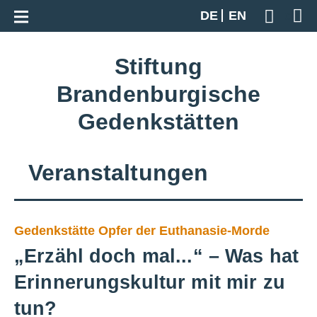
Zur Gesamtübersicht
DE
EN
Geben S
Stiftung
Brandenburgische
Gedenkstätten
Veranstaltungen
Gedenkstätte Opfer der Euthanasie-Morde
„Erzähl doch mal...“ – Was hat
Erinnerungskultur mit mir zu
tun?