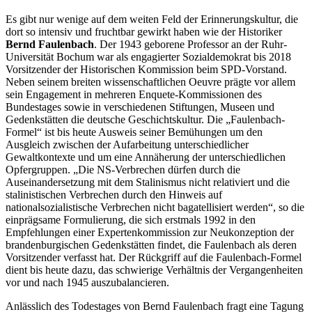
Es gibt nur wenige auf dem weiten Feld der Erinnerungskultur, die
dort so intensiv und fruchtbar gewirkt haben wie der Historiker
Bernd Faulenbach
. Der 1943 geborene Professor an der Ruhr-
Universität Bochum war als engagierter Sozialdemokrat bis 2018
Vorsitzender der Historischen Kommission beim SPD-Vorstand.
Neben seinem breiten wissenschaftlichen Oeuvre prägte vor allem
sein Engagement in mehreren Enquete-Kommissionen des
Bundestages sowie in verschiedenen Stiftungen, Museen und
Gedenkstätten die deutsche Geschichtskultur. Die „Faulenbach-
Formel“ ist bis heute Ausweis seiner Bemühungen um den
Ausgleich zwischen der Aufarbeitung unterschiedlicher
Gewaltkontexte und um eine Annäherung der unterschiedlichen
Opfergruppen. „Die NS-Verbrechen dürfen durch die
Auseinandersetzung mit dem Stalinismus nicht relativiert und die
stalinistischen Verbrechen durch den Hinweis auf
nationalsozialistische Verbrechen nicht bagatellisiert werden“, so die
einprägsame Formulierung, die sich erstmals 1992 in den
Empfehlungen einer Expertenkommission zur Neukonzeption der
brandenburgischen Gedenkstätten findet, die Faulenbach als deren
Vorsitzender verfasst hat. Der Rückgriff auf die Faulenbach-Formel
dient bis heute dazu, das schwierige Verhältnis der Vergangenheiten
vor und nach 1945 auszubalancieren.
Anlässlich des Todestages von Bernd Faulenbach fragt eine Tagung