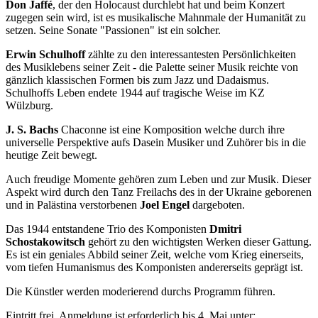
Don Jaffé
, der den Holocaust durchlebt hat und beim Konzert
zugegen sein wird, ist es musikalische Mahnmale der Humanität zu
setzen. Seine Sonate "Passionen" ist ein solcher.
Erwin Schulhoff
zählte zu den interessantesten Persönlichkeiten
des Musiklebens seiner Zeit - die Palette seiner Musik reichte von
gänzlich klassischen Formen bis zum Jazz und Dadaismus.
Schulhoffs Leben endete 1944 auf tragische Weise im KZ
Wülzburg.
J. S. Bachs
Chaconne ist eine Komposition welche durch ihre
universelle Perspektive aufs Dasein Musiker und Zuhörer bis in die
heutige Zeit bewegt.
Auch freudige Momente gehören zum Leben und zur Musik. Dieser
Aspekt wird durch den Tanz Freilachs des in der Ukraine geborenen
und in Palästina verstorbenen
Joel Engel
dargeboten.
Das 1944 entstandene Trio des Komponisten
Dmitri
Schostakowitsch
gehört zu den wichtigsten Werken dieser Gattung.
Es ist ein geniales Abbild seiner Zeit, welche vom Krieg einerseits,
vom tiefen Humanismus des Komponisten andererseits geprägt ist.
Die Künstler werden moderierend durchs Programm führen.
Eintritt frei. Anmeldung ist erforderlich bis 4. Mai unter: