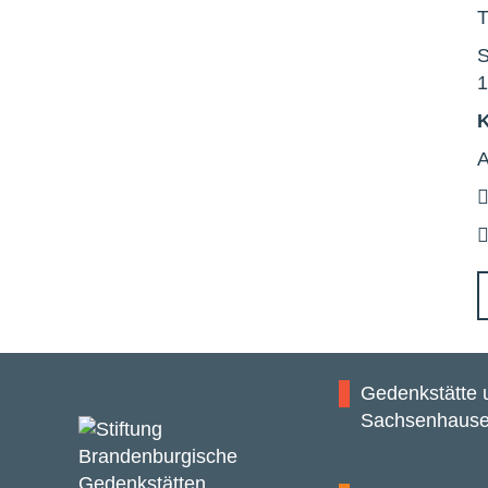
T
S
1
A
Gedenkstätte
Sachsenhaus