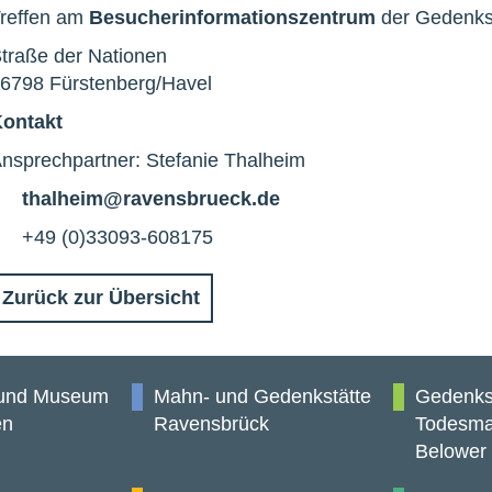
reffen am
Besucherinformationszentrum
der Gedenks
traße der Nationen
6798 Fürstenberg/Havel
Kontakt
nsprechpartner: Stefanie Thalheim
E-
thalheim@ravensbrueck.de
Mail
Telefon
+49 (0)33093-608175
Zurück zur Übersicht
 und Museum
Mahn- und Gedenkstätte
Gedenks
en
Ravensbrück
Todesma
Belower