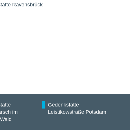
tätte Ravensbrück
tätte
Gedenkstätte
rsch im
Leistikowstraße Potsdam
 Wald