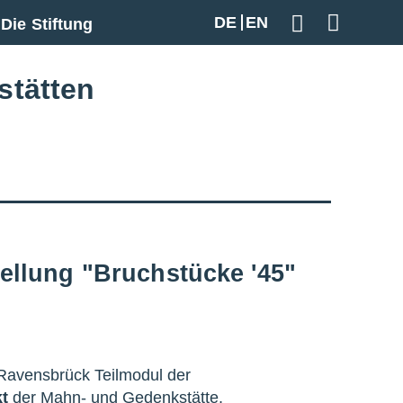
DE
EN
Die Stiftung
Geben Sie hier
stätten
ellung "Bruchstücke '45"
 Ravensbrück Teilmodul der
kt
der Mahn- und Gedenkstätte.