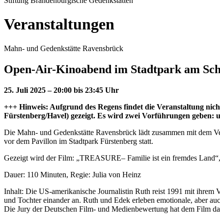
Stiftung Brandenburgische Gedenkstätten
Veranstaltungen
Mahn- und Gedenkstätte Ravensbrück
Open-Air-Kinoabend im Stadtpark am Sc
25. Juli 2025 – 20:00 bis 23:45 Uhr
+++ Hinweis: Aufgrund des Regens findet die Veranstaltung nicht
Fürstenberg/Havel) gezeigt. Es wird zwei Vorführungen geben:
Die Mahn- und Gedenkstätte Ravensbrück lädt zusammen mit dem Vere
vor dem Pavillon im Stadtpark Fürstenberg statt.
Gezeigt wird der Film: „TREASURE– Familie ist ein fremdes Land“,
Dauer: 110 Minuten, Regie: Julia von Heinz
Inhalt: Die US-amerikanische Journalistin Ruth reist 1991 mit ihrem
und Tochter einander an. Ruth und Edek erleben emotionale, aber a
Die Jury der Deutschen Film- und Medienbewertung hat dem Film das 