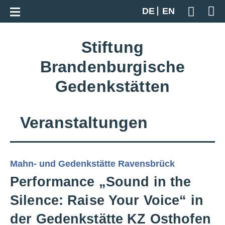
Zur Gesamtübersicht
DE
EN
Geben S
Stiftung
Brandenburgische
Gedenkstätten
Veranstaltungen
Mahn- und Gedenkstätte Ravensbrück
Performance „Sound in the
Silence: Raise Your Voice“ in
der Gedenkstätte KZ Osthofen