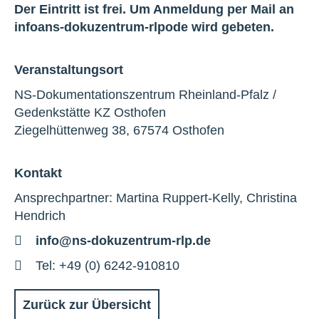
Der Eintritt ist frei. Um Anmeldung per Mail an
info
a
ns-dokuzentrum-rlp
o
de
wird gebeten.
Veranstaltungsort
NS-Dokumentationszentrum Rheinland-Pfalz /
Gedenkstätte KZ Osthofen
Ziegelhüttenweg 38, 67574 Osthofen
Kontakt
Ansprechpartner: Martina Ruppert-Kelly, Christina
Hendrich
E-
info@ns-dokuzentrum-rlp.de
Mail
Telefon
Tel: +49 (0) 6242-910810
Zurück zur Übersicht