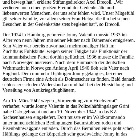
und bewegt hat“, erklärte Stiftungsdirektor Axel Drecoll. „Wir
verlieren auch einen großen Freund der Gedenkstätte und
liebenswerten Menschen, der uns sehr fehlen wird. Unser Mitgefühl
gilt seiner Familie, vor allem seiner Frau Helga, die ihn bei seinen
Besuchen in der Gedenkstätte stets begleitet hat“, so Drecoll.
Der 1924 in Hamburg geborene Jonny Valentin musste 1933 im
Alter von neun Jahren mit seiner Mutter nach Dänemark emigrieren.
Sein Vater war bereits zuvor nach mehrmonatiger Haft im
Zuchthaus Fuhlsbüttel wegen seiner Tätigkeit als Funktionär der
kommunistischen Partei dorthin geflüchtet. 1936 musste die Familie
nach Norwegen ausreisen. Nach dem Einmarsch der deutschen
Wehrmacht in Norwegen Anfang April 1940 floh sein Vater nach
England. Dem nunmehr 16jährigen Jonny gelang es, bei einer
deutschen Firma eine Arbeit als Dolmetscher zu finden. Bald danach
schloss er sich dem Widerstand an und half bei der Herstellung und
Verteilung von Antikriegsflugblättern.
Am 15. März 1942 wegen „Vorbereitung zum Hochverrat“
verhaftet, wurde Jonny Valentin in das Polizeihäftlingslager Grini
nahe Oslo gebracht und am 19. November 1942 in das KZ
Sachsenhausen eingeliefert. Dort musste er im Waldkommando
unter unmenschlichen Bedingungen Baumstubben roden und
Eisenbahnwaggons entladen. Durch das Bemühen eines politischen
Häftlings gelangte der körperlich sehr geschwächte Jonny in das