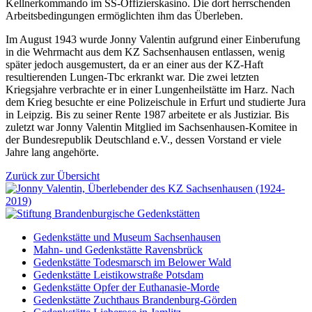
Kellnerkommando im SS-Offizierskasino. Die dort herrschenden
Arbeitsbedingungen ermöglichten ihm das Überleben.
Im August 1943 wurde Jonny Valentin aufgrund einer Einberufung
in die Wehrmacht aus dem KZ Sachsenhausen entlassen, wenig
später jedoch ausgemustert, da er an einer aus der KZ-Haft
resultierenden Lungen-Tbc erkrankt war. Die zwei letzten
Kriegsjahre verbrachte er in einer Lungenheilstätte im Harz. Nach
dem Krieg besuchte er eine Polizeischule in Erfurt und studierte Jura
in Leipzig. Bis zu seiner Rente 1987 arbeitete er als Justiziar. Bis
zuletzt war Jonny Valentin Mitglied im Sachsenhausen-Komitee in
der Bundesrepublik Deutschland e.V., dessen Vorstand er viele
Jahre lang angehörte.
Zurück zur Übersicht
Gedenkstätte und Museum Sachsenhausen
Mahn- und Gedenkstätte Ravensbrück
Gedenkstätte Todesmarsch im Belower Wald
Gedenkstätte Leistikowstraße Potsdam
Gedenkstätte Opfer der Euthanasie-Morde
Gedenkstätte Zuchthaus Brandenburg-Görden