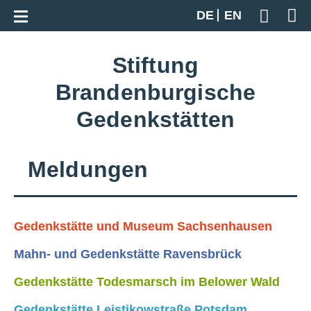
Zur Gesamtübersicht
DE
EN
Geben S
Stiftung
Brandenburgische
Gedenkstätten
Meldungen
Gedenkstätte und Museum Sachsenhausen
Mahn- und Gedenkstätte Ravensbrück
Gedenkstätte Todesmarsch im Belower Wald
Gedenkstätte Leistikowstraße Potsdam