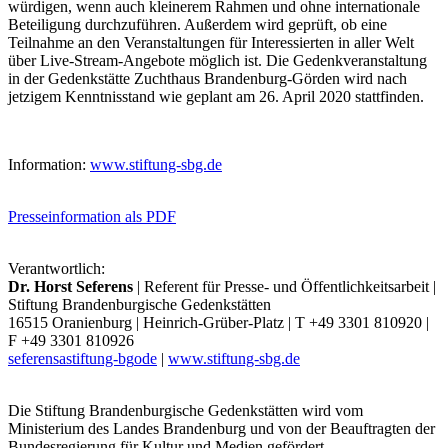
würdigen, wenn auch kleinerem Rahmen und ohne internationale
Beteiligung durchzuführen. Außerdem wird geprüft, ob eine
Teilnahme an den Veranstaltungen für Interessierten in aller Welt
über Live-Stream-Angebote möglich ist. Die Gedenkveranstaltung
in der Gedenkstätte Zuchthaus Brandenburg-Görden wird nach
jetzigem Kenntnisstand wie geplant am 26. April 2020 stattfinden.
Information:
www.stiftung-sbg.de
Presseinformation als PDF
Verantwortlich:
Dr. Horst Seferens
| Referent für Presse- und Öffentlichkeitsarbeit |
Stiftung Brandenburgische Gedenkstätten
16515 Oranienburg | Heinrich-Grüber-Platz | T +49 3301 810920 |
F +49 3301 810926
seferens
a
stiftung-bg
o
de
|
www.stiftung-sbg.de
Die Stiftung Brandenburgische Gedenkstätten wird vom
Ministerium des Landes Brandenburg und von der Beauftragten der
Bundesregierung für Kultur und Medien gefördert.