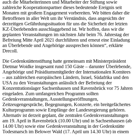
auch die Mitarbeiterinnen und Mitarbeiter der Stiftung sowie
zahlreiche Kooperationspartner dieses bedeutende Ereignis seit
Monaten mit großem Engagement vorbereiten. Wir bitten daher die
Betroffenen in aller Welt um ihr Verständnis, dass angesichts der
derzeitigen Gefährdungssituation für uns die Sicherheit der letzten
KZ-Überlebenden ausschlaggebend ist. Wir hoffen, dass wir die
geplanten Veranstaltungen im nächsten Jahr beim 76. Jahrestag der
Befreiung Mitte April 2021 durchführen und erneut eine Einladung
an Überlebende und Angehörige aussprechen können“, erklärte
Drecoll.
Die Gedenkstättenstiftung hatte gemeinsam mit Ministerpräsident
Dietmar Woidke insgesamt rund 150 Gäste – darunter Überlebende,
Angehörige und Präsidiumsmitglieder der Internationalen Komitees
– aus zahlreichen europäischen Ländern, Israel, Südafrika und den
USA zu den Veranstaltungen anlässlich der Befreiung der
Konzentrationslager Sachsenhausen und Ravensbrück vor 75 Jahren
eingeladen. Zum umfangreichen Programm sollten
Gedenkveranstaltungen, Ausstellungseröffnungen,
Zeitzeugengespräche, Begegnungen, Konzerte, ein breitgefächertes
Kulturprogramm sowie Empfänge der Landesregierung gehören.
Alternativ ist derzeit geplant, die zentralen Gedenkveranstaltungen
am 19. April in Ravensbrück (10.00 Uhr) und in Sachsenhausen (ab
14.00 Uhr) sowie eine Gedenkveranstaltung in der Gedenkstätte
Todesmarsch im Belower Wald (17. April um 14.30 Uhr) in einem