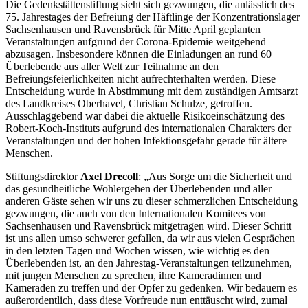
Die Gedenkstättenstiftung sieht sich gezwungen, die anlässlich des
75. Jahrestages der Befreiung der Häftlinge der Konzentrationslager
Sachsenhausen und Ravensbrück für Mitte April geplanten
Veranstaltungen aufgrund der Corona-Epidemie weitgehend
abzusagen. Insbesondere können die Einladungen an rund 60
Überlebende aus aller Welt zur Teilnahme an den
Befreiungsfeierlichkeiten nicht aufrechterhalten werden. Diese
Entscheidung wurde in Abstimmung mit dem zuständigen Amtsarzt
des Landkreises Oberhavel, Christian Schulze, getroffen.
Ausschlaggebend war dabei die aktuelle Risikoeinschätzung des
Robert-Koch-Instituts aufgrund des internationalen Charakters der
Veranstaltungen und der hohen Infektionsgefahr gerade für ältere
Menschen.
Stiftungsdirektor
Axel Drecoll
: „Aus Sorge um die Sicherheit und
das gesundheitliche Wohlergehen der Überlebenden und aller
anderen Gäste sehen wir uns zu dieser schmerzlichen Entscheidung
gezwungen, die auch von den Internationalen Komitees von
Sachsenhausen und Ravensbrück mitgetragen wird. Dieser Schritt
ist uns allen umso schwerer gefallen, da wir aus vielen Gesprächen
in den letzten Tagen und Wochen wissen, wie wichtig es den
Überlebenden ist, an den Jahrestag-Veranstaltungen teilzunehmen,
mit jungen Menschen zu sprechen, ihre Kameradinnen und
Kameraden zu treffen und der Opfer zu gedenken. Wir bedauern es
außerordentlich, dass diese Vorfreude nun enttäuscht wird, zumal