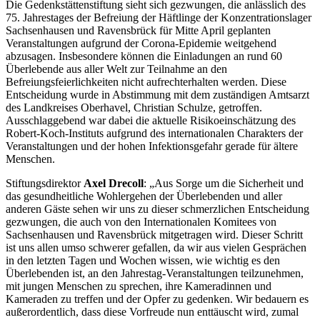
Die Gedenkstättenstiftung sieht sich gezwungen, die anlässlich des
75. Jahrestages der Befreiung der Häftlinge der Konzentrationslager
Sachsenhausen und Ravensbrück für Mitte April geplanten
Veranstaltungen aufgrund der Corona-Epidemie weitgehend
abzusagen. Insbesondere können die Einladungen an rund 60
Überlebende aus aller Welt zur Teilnahme an den
Befreiungsfeierlichkeiten nicht aufrechterhalten werden. Diese
Entscheidung wurde in Abstimmung mit dem zuständigen Amtsarzt
des Landkreises Oberhavel, Christian Schulze, getroffen.
Ausschlaggebend war dabei die aktuelle Risikoeinschätzung des
Robert-Koch-Instituts aufgrund des internationalen Charakters der
Veranstaltungen und der hohen Infektionsgefahr gerade für ältere
Menschen.
Stiftungsdirektor
Axel Drecoll
: „Aus Sorge um die Sicherheit und
das gesundheitliche Wohlergehen der Überlebenden und aller
anderen Gäste sehen wir uns zu dieser schmerzlichen Entscheidung
gezwungen, die auch von den Internationalen Komitees von
Sachsenhausen und Ravensbrück mitgetragen wird. Dieser Schritt
ist uns allen umso schwerer gefallen, da wir aus vielen Gesprächen
in den letzten Tagen und Wochen wissen, wie wichtig es den
Überlebenden ist, an den Jahrestag-Veranstaltungen teilzunehmen,
mit jungen Menschen zu sprechen, ihre Kameradinnen und
Kameraden zu treffen und der Opfer zu gedenken. Wir bedauern es
außerordentlich, dass diese Vorfreude nun enttäuscht wird, zumal