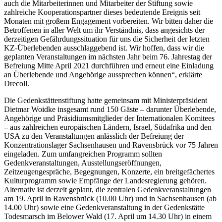
auch die Mitarbeiterinnen und Mitarbeiter der Stiftung sowie
zahlreiche Kooperationspartner dieses bedeutende Ereignis seit
Monaten mit großem Engagement vorbereiten. Wir bitten daher die
Betroffenen in aller Welt um ihr Verständnis, dass angesichts der
derzeitigen Gefährdungssituation für uns die Sicherheit der letzten
KZ-Überlebenden ausschlaggebend ist. Wir hoffen, dass wir die
geplanten Veranstaltungen im nächsten Jahr beim 76. Jahrestag der
Befreiung Mitte April 2021 durchführen und erneut eine Einladung
an Überlebende und Angehörige aussprechen können“, erklärte
Drecoll.
Die Gedenkstättenstiftung hatte gemeinsam mit Ministerpräsident
Dietmar Woidke insgesamt rund 150 Gäste – darunter Überlebende,
Angehörige und Präsidiumsmitglieder der Internationalen Komitees
– aus zahlreichen europäischen Ländern, Israel, Südafrika und den
USA zu den Veranstaltungen anlässlich der Befreiung der
Konzentrationslager Sachsenhausen und Ravensbrück vor 75 Jahren
eingeladen. Zum umfangreichen Programm sollten
Gedenkveranstaltungen, Ausstellungseröffnungen,
Zeitzeugengespräche, Begegnungen, Konzerte, ein breitgefächertes
Kulturprogramm sowie Empfänge der Landesregierung gehören.
Alternativ ist derzeit geplant, die zentralen Gedenkveranstaltungen
am 19. April in Ravensbrück (10.00 Uhr) und in Sachsenhausen (ab
14.00 Uhr) sowie eine Gedenkveranstaltung in der Gedenkstätte
Todesmarsch im Belower Wald (17. April um 14.30 Uhr) in einem