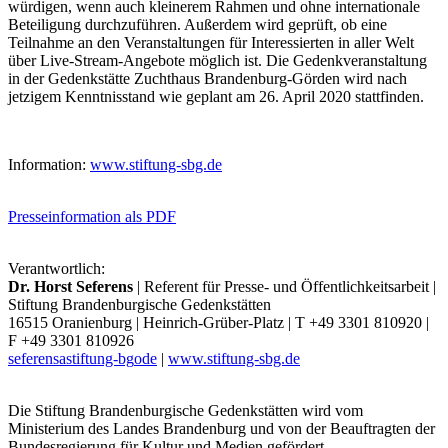
würdigen, wenn auch kleinerem Rahmen und ohne internationale
Beteiligung durchzuführen. Außerdem wird geprüft, ob eine
Teilnahme an den Veranstaltungen für Interessierten in aller Welt
über Live-Stream-Angebote möglich ist. Die Gedenkveranstaltung
in der Gedenkstätte Zuchthaus Brandenburg-Görden wird nach
jetzigem Kenntnisstand wie geplant am 26. April 2020 stattfinden.
Information:
www.stiftung-sbg.de
Presseinformation als PDF
Verantwortlich:
Dr. Horst Seferens
| Referent für Presse- und Öffentlichkeitsarbeit |
Stiftung Brandenburgische Gedenkstätten
16515 Oranienburg | Heinrich-Grüber-Platz | T +49 3301 810920 |
F +49 3301 810926
seferens
a
stiftung-bg
o
de
|
www.stiftung-sbg.de
Die Stiftung Brandenburgische Gedenkstätten wird vom
Ministerium des Landes Brandenburg und von der Beauftragten der
Bundesregierung für Kultur und Medien gefördert.