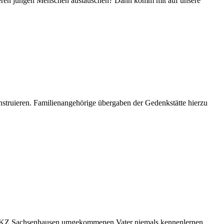
 anderen jungen Menschen austauschen? Dann komm mit auf unsere
struieren. Familienangehörige übergaben der Gedenkstätte hierzu
n im KZ Sachsenhausen umgekommenen Vater niemals kennenlernen