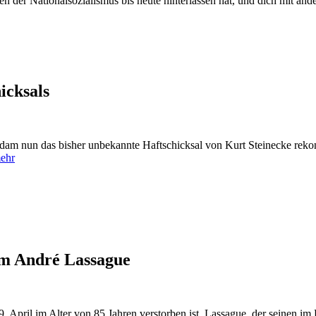
uren der Nationalsozialismus bis heute hinterlassen hat, und dich mit
icksals
dam nun das bisher unbekannte Haftschicksal von Kurt Steinecke rekon
ehr
um André Lassague
9. April im Alter von 85 Jahren verstorben ist. Lassague, der seine