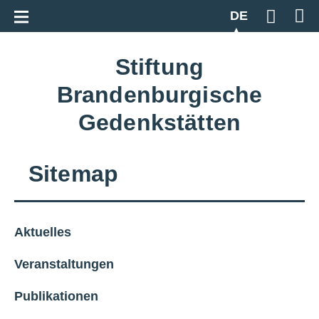
Zur Gesamtübersicht
DE
Geben S
Stiftung
Brandenburgische
Gedenkstätten
Sitemap
Aktuelles
Veranstaltungen
Publikationen