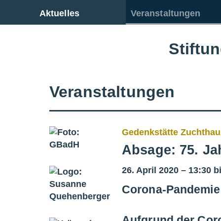
Zur Gesamtübersicht
Aktuelles
Veranstaltungen
Stiftu
Veranstaltungen
Gedenkstätte Zuchtha
Absage: 75. Ja
26. April 2020 – 13:30 b
Corona-Pandemie:
Aufgrund der Cor