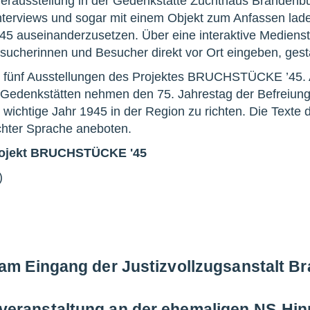
rausstellung in der Gedenkstätte Zuchthaus Brandenbur
interviews und sogar mit einem Objekt zum Anfassen la
45 auseinanderzusetzen. Über eine interaktive Mediensta
ucherinnen und Besucher direkt vor Ort eingeben, gesta
on fünf Ausstellungen des Projektes BRUCHSTÜCKE ’45. A
 Gedenkstätten nehmen den 75. Jahrestag der Befreiun
s wichtige Jahr 1945 in der Region zu richten. Die Texte
ichter Sprache aneboten.
Projekt BRUCHSTÜCKE '45
)
 am Eingang der Justizvollzugsanstalt B
eranstaltung an der ehemaligen NS-Hin