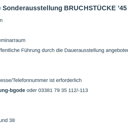
ie Sonderausstellung BRUCHSTÜCKE ’45
in
eminarraum
ffentliche Führung durch die Dauerausstellung angebote
esse/Telefonnummer ist erforderlich
tung-bg
o
de
oder 03381 79 35 112/-113
und 38