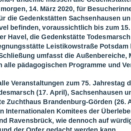
 morgen, 14. März 2020, für Besucherin
t für die Gedenkstätten Sachsenhausen u
el befinden, voraussichtlich bis zum 15.
er Havel, die Gedenkstätte Todesmarsch
nungsstätte Leistikowstraße Potsdam bl
Schließung umfasst die Außenbereiche,
h alle pädagogischen Programme und Ver
 alle Veranstaltungen zum 75. Jahrestag 
esmarsch (17. April), Sachsenhausen un
e Zuchthaus Brandenburg-Görden (26. Apri
 Internationalen Komitees der Überlebe
d Ravensbrück, wie dennoch auf würdige
t und der Opfer gedacht werden kann.