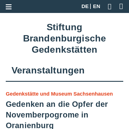
Zur Gesamtübersicht
DE
EN
Geben S
Stiftung
Brandenburgische
Gedenkstätten
Veranstaltungen
Gedenkstätte und Museum Sachsenhausen
Gedenken an die Opfer der
Novemberpogrome in
Oranienburg