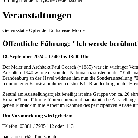
Stiftung Brandenburgische Gedenkstätten
Veranstaltungen
Gedenkstätte Opfer der Euthanasie-Morde
Öffentliche Führung: "Ich werde berühmt
18. September 2024 – 17:00 bis 18:00 Uhr
Der Maler und Architekt Paul Goesch (*1885) war ein wichtiger Vertr
Anstalten. 1940 wurde er von den Nationalsozialisten in der "Eutha
Brandenburg an der Havel widmen ihm nun die Sonderausstellung
"I
renommierter Kunstsammlungen erstmals in Brandenburg an der Have
Zentral am Ausstellungsrojekt beteiligt ist eine Gruppe von ca. 20 e
Kurator*innenführung führen ehren- und hauptamtliche Ausstellungs
geben Einblick in ihre Arbeit im Rahmen des partizipativen Ausstellu
Um Voranmeldung wird gebeten:
Telefon: 03381 / 7935 112 oder -113
paul-goesch@stiftung-bg.de