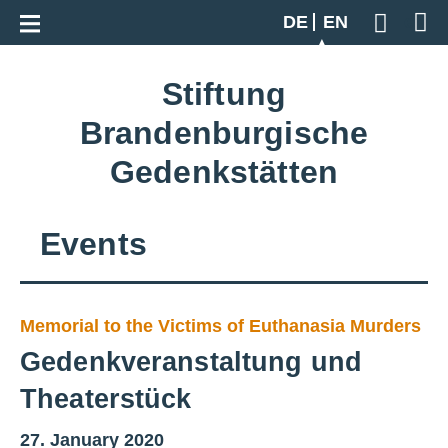
Go back to overview
DE
EN
Geben S
Stiftung
Brandenburgische
Gedenkstätten
Events
Memorial to the Victims of Euthanasia Murders
Gedenkveranstaltung und
Theaterstück
27. January 2020