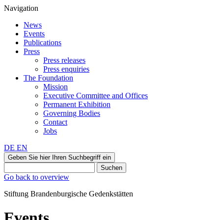
Navigation
News
Events
Publications
Press
Press releases
Press enquiries
The Foundation
Mission
Executive Committee and Offices
Permanent Exhibition
Governing Bodies
Contact
Jobs
DE
EN
Geben Sie hier Ihren Suchbegriff ein
Suchen
Go back to overview
Stiftung Brandenburgische Gedenkstätten
Events