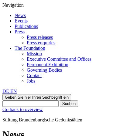
Navigation
News
Events
Publications
Press
Press releases
Press enquiries
The Foundation
Mission
Executive Committee and Offices
Permanent Exhibition
Governing Bodies
Contact
Jobs
DE
EN
Geben Sie hier Ihren Suchbegriff ein
Suchen
Go back to overview
Stiftung Brandenburgische Gedenkstätten
News