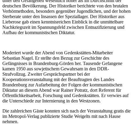
unter den Gefangenen wesentlich höher als im Durchschnitt der
deutschen Bevölkerung. Der Historiker berichtete von den brutalen
Verhörmethoden, besonders gegenüber Jugendlichen, und der hohen
Sterberate unter den Insassen der Speziallager. Der Historiker aus
Lieberose gab einen kenntnisreichen Einblick in die unmittelbare
Nachkriegszeit im Spannungsfeld zwischen Entnazifizierung und
Aufbau der kommunistischen Diktatur.
Moderiert wurde der Abend von Gedenkstätten-Mitarbeiter
Sebastian Nagel. Er stellte den Bezug zur Geschichte des
Gefängnisses in Brandenburg-Görden her. Tausende Gefangene
kamen 1950 aus sowjetischem Gewahrsam in den DDR-
Strafvollzug. Zweiter Gesprächspartner bei der
Kooperationsveranstaltung mit der Beauftragten des Landes
Brandenburg zur Aufarbeitung der Folgen der kommunistischen
Diktatur an diesem Abend war Rainer Potratz, dort Referent für
Öffentlichkeitsarbeit, Forschung und Gedenkstätten. Er verwies auf
die Unterschiede zur Internierung in den Westzonen.
Die zahlreichen Gäste konnten sich nach der Veranstaltung gratis die
im Metropol-Verlag publizierte Studie Weigelts mit nach Hause
nehmen.