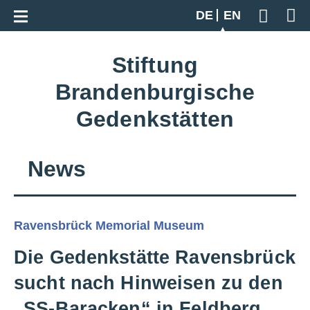
Go back to overview
DE
EN
Geben S
Stiftung
Brandenburgische
Gedenkstätten
News
Ravensbrück Memorial Museum
Die Gedenkstätte Ravensbrück
sucht nach Hinweisen zu den
„SS-Baracken“ in Feldberg