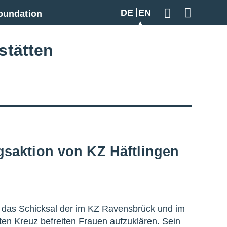
DE
EN
oundation
Geben Sie hier
stätten
saktion von KZ Häftlingen
m das Schicksal der im KZ Ravensbrück und im
 Kreuz befreiten Frauen aufzuklären. Sein