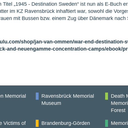
m Titel „1945 - Destination Sweden“ ist nun als E-Buch e
tter im KZ Ravensbrück inhaftiert war, sowohl die Vorge
Frauen mit Bussen bzw. einem Zug über Dänemark nach
.lulu.com/shop/jan-van-ommen/war-end-destination-
ück-and-neuengamme-concentration-camps/ebook/pr
n Memorial
Ravensbrück Memorial
Death 
Museum
Memori
Forest
e Victims of
Brandenburg-Görden
Memori