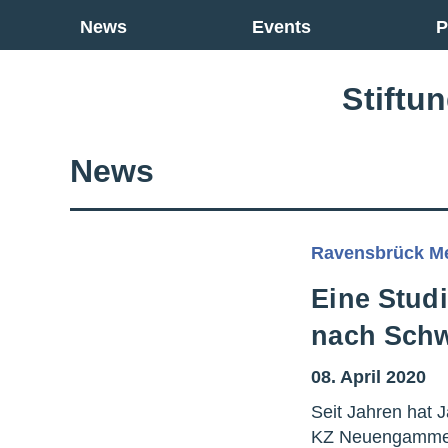
Go back to overview
News
Events
P
Stiftu
News
Ravensbrück M
Eine Stud
nach Schw
08. April 2020
Seit Jahren hat 
KZ Neuengamme v