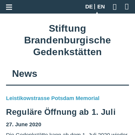
Go back to overview
DE
EN
Geben S
Stiftung
Brandenburgische
Gedenkstätten
News
Leistikowstrasse Potsdam Memorial
Reguläre Öffnung ab 1. Juli
27. June 2020