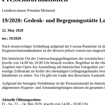
Leistikowstrasse Potsdam Memorial
19/2020: Gedenk- und Begegnungsstätte Lei
22. May 2020
no.: 19/2020
Nach neunwöchiger Schließung aufgrund der Corona-Pandemie ist die
Hygieneschutzmaßnahmen ist der Besuch jedoch vorerst nur eingeschr
Der historische Ort des Untersuchungsgefängnisses der sowjetischen
jeweils von 14.00 bis 18.00 Uhr besucht werden. Begehbar ist der eh
Angebot eine Open-Air-Ausstellung mit historischen Fotografien zur
einstige Zellentrakt im Keller des ehemaligen Gefängnisgebäudes besi
Inhaftierter zu sehen. Vor Ort gibt ein Guide den Besuchern Auskunft 
Aufgrund der beengten Verhältnisse ist die Personenanzahl im hist
allgemeinen Hygiene- und Abstandsregelungen müssen im gesamten Be
Aktuelle Öffnungszeiten:
Fr - So, 22. - 24. Mai 2020, jeweils von 14.00 - 18.00 Uhr