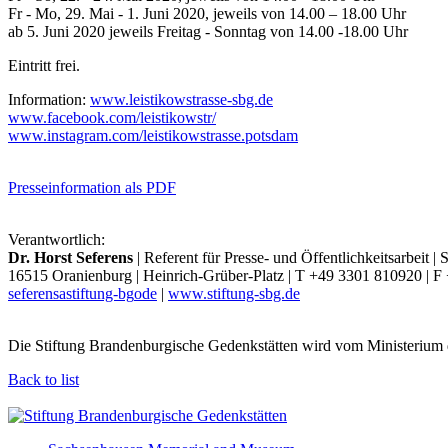
Fr - Mo, 29. Mai - 1. Juni 2020, jeweils von 14.00 – 18.00 Uhr
ab 5. Juni 2020 jeweils Freitag - Sonntag von 14.00 -18.00 Uhr
Eintritt frei.
Information:
www.leistikowstrasse-sbg.de
www.facebook.com/leistikowstr/
www.instagram.com/leistikowstrasse.potsdam
Presseinformation als PDF
Verantwortlich:
Dr. Horst Seferens
| Referent für Presse- und Öffentlichkeitsarbeit 
16515 Oranienburg | Heinrich-Grüber-Platz | T +49 3301 810920 | 
seferens
a
stiftung-bg
o
de
|
www.stiftung-sbg.de
Die Stiftung Brandenburgische Gedenkstätten wird vom Ministerium 
Back to list