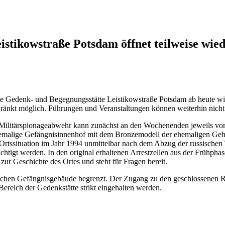
stikowstraße Potsdam öffnet teilweise wie
 Gedenk- und Begegnungsstätte Leistikowstraße Potsdam ab heute wie
änkt möglich. Führungen und Veranstaltungen können weiterhin nicht s
 Militärspionageabwehr kann zunächst an den Wochenenden jeweils von 
emalige Gefängnisinnenhof mit dem Bronzemodell der ehemaligen Geheimd
 Ortssituation im Jahr 1994 unmittelbar nach dem Abzug der russische
chtigt werden. In den original erhaltenen Arrestzellen aus der Frühph
zur Geschichte des Ortes und steht für Fragen bereit.
orischen Gefängnisgebäude begrenzt. Der Zugang zu den geschlossenen
reich der Gedenkstätte strikt eingehalten werden.