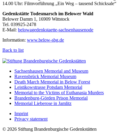
14.00 Uhr: Filmvorführung „Ein Weg – tausend Schicksale“
Gedenkstätte Todesmarsch im Belower Wald
Belower Damm 1, 16909 Wittstock
Tel. 039925-2478
E-Mail:
below
a
gedenkstaette-sachsenhausen
o
de
Information:
www.below-sbg.de
Back to list
Sachsenhausen Memorial and Museum
Ravensbrück Memorial Museum
Death March Memorial in Below Forest
Leistikowstrasse Potsdam Memorial
Memorial to the Victims of Euthanasia Murders
Brandenburg-Görden Prison Memorial
Memorial Lieberose in Jamlitz
Imprint
Privacy statement
© 2026 Stiftung Brandenburgische Gedenkstätten