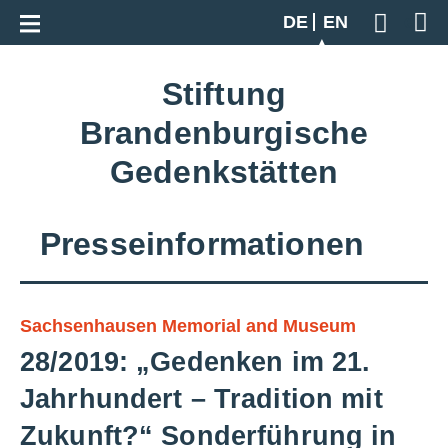
Go back to overview
DE
EN
Geben S
Stiftung
Brandenburgische
Gedenkstätten
Presseinformationen
Sachsenhausen Memorial and Museum
28/2019: „Gedenken im 21.
Jahrhundert – Tradition mit
Zukunft?“ Sonderführung in