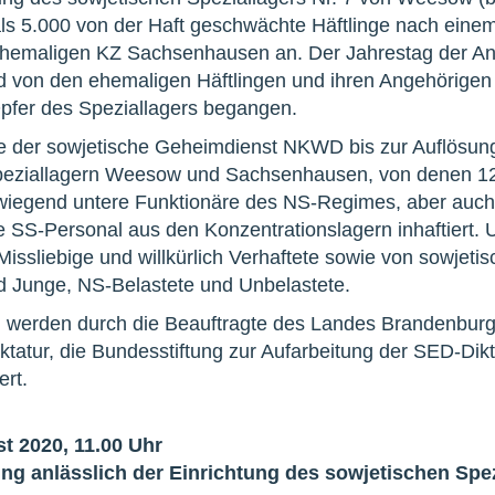
ls 5.000 von der Haft geschwächte Häftlinge nach eine
emaligen KZ Sachsenhausen an. Der Jahrestag der Ankun
von den ehemaligen Häftlingen und ihren Angehörigen s
pfer des Speziallagers begangen.
te der sowjetische Geheimdienst NKWD bis zur Auflösun
eziallagern Weesow und Sachsenhausen, von denen 12.
iegend untere Funktionäre des NS-Regimes, aber auch Mi
e SS-Personal aus den Konzentrationslagern inhaftiert. 
issliebige und willkürlich Verhaftete sowie von sowjetisc
d Junge, NS-Belastete und Unbelastete.
 werden durch die Beauftragte des Landes Brandenburg 
tatur, die Bundesstiftung zur Aufarbeitung der SED-Dik
rt.
t 2020, 11.00 Uhr
ng anlässlich der Einrichtung des sowjetischen Spe