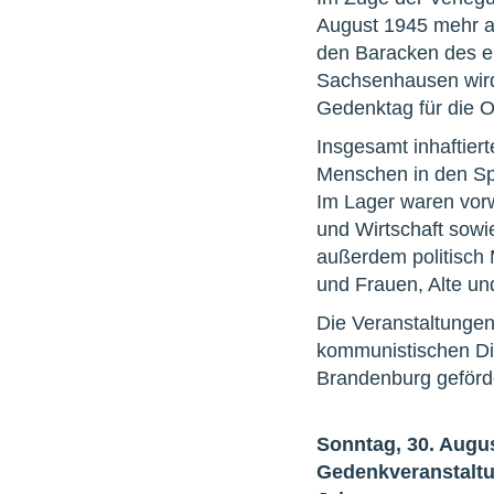
August 1945 mehr a
den Baracken des eh
Sachsenhausen wird 
Gedenktag für die O
Insgesamt inhaftier
Menschen in den Sp
Im Lager waren vorw
und Wirtschaft sowi
außerdem politisch M
und Frauen, Alte un
Die Veranstaltungen
kommunistischen Dik
Brandenburg geförde
Sonntag, 30. Augus
Gedenkveranstaltu