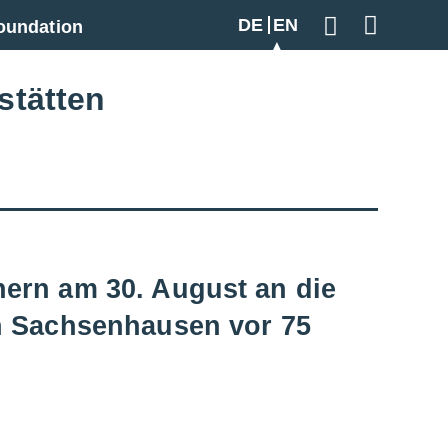
DE
EN
oundation
Geben Sie hier
stätten
nern am 30. August an die
in Sachsenhausen vor 75