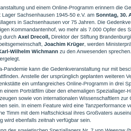
ranstaltung und einem Online-Programm erinnern die 
t Lager Sachsenhausen 1945-50 e.V. am
Sonntag, 30. 
allagers in Sachsenhausen vor 75 Jahren. Die Gedenkve
igen Kommandantenhof, wo mehr als 7.000 Opfer des Sp
g durch
Axel Drecoll,
Direktor der Stiftung Brandenbur
beitsgemeinschaft,
Joachim Krüger
, werden Ministerpr
Karl-Wilhelm Wichmann
zu den Anwesenden sprechen.
ergelegt.
a-Pandemie kann die Gedenkveranstaltung nur mit besch
ttfinden. Anstelle der ursprünglich geplanten weiteren V
kstätte ein umfangreiches Online-Programm in drei Sp
en einem Porträtfilm über den ehemaligen Speziallager-H
zeugen sowie von internationalen Wissenschaftlern zur
hen sein. In einem Feature wird eine Tanzperformance vo
ne Timm mit dem Haftschicksal ihres Großvaters ausei
 wird ebenfalls zeitnah verfügbar sein.
ung des sowjetischen Speziallagers Nr. 7 von Weesow 