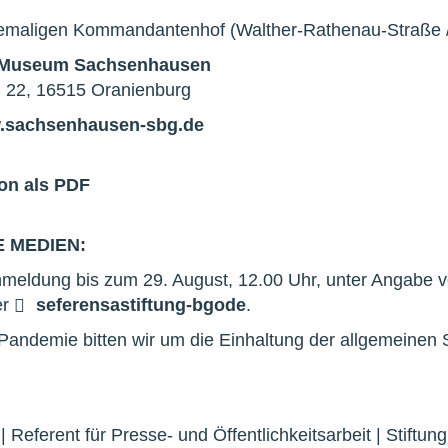
hemaligen Kommandantenhof (Walther-Rathenau-Straße /
 Museum Sachsenhausen
n 22, 16515 Oranienburg
sachsenhausen-sbg.de
on als PDF
E MEDIEN:
nmeldung bis zum 29. August, 12.00 Uhr, unter Angabe 
er
seferens
a
stiftung-bg
o
de
.
andemie bitten wir um die Einhaltung der allgemeinen
| Referent für Presse- und Öffentlichkeitsarbeit | Stift