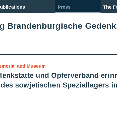
ublications
Press
The F
ng Brandenburgische Gedenk
emorial and Museum
denkstätte und Opferverband erin
 des sowjetischen Speziallagers 