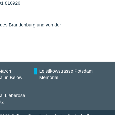
301 810926
ndes Brandenburg und von der
March
Leistikowstrasse Potsdam
al in Below
Memorial
al Lieberose
itz