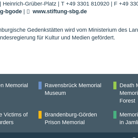
| Heinrich-Grüber-Platz | T +49 3301 810920 | F +49 3
ng-bg
o
de
|
www.stiftung-sbg.de
enburgische Gedenkstätten wird vom Ministerium des La
ndesregierung für Kultur und Medien gefördert.
n Memorial
Ravensbrück Memorial
Death 
Museum
Memori
Forest
e Victims of
Brandenburg-Görden
Memori
rders
Prison Memorial
in Jaml