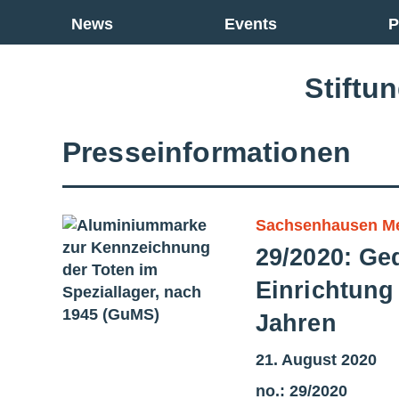
Go back to overview
News
Events
P
Stiftu
Presseinformationen
Sachsenhausen M
29/2020: Ge
Einrichtung
Jahren
21. August 2020
no.: 29/2020