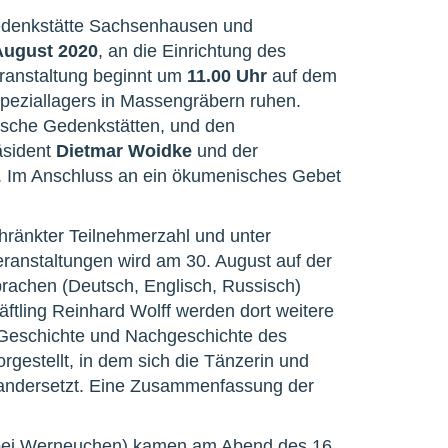
Gedenkstätte Sachsenhausen und
August 2020
, an die Einrichtung des
ranstaltung beginnt um
11.00 Uhr
auf dem
eziallagers in Massengräbern ruhen.
gische Gedenkstätten, und den
äsident
Dietmar Woidke
und der
 Im Anschluss an ein ökumenisches Gebet
ränkter Teilnehmerzahl und unter
eranstaltungen wird am 30. August auf der
rachen (Deutsch, Englisch, Russisch)
äftling Reinhard Wolff werden dort weitere
 Geschichte und Nachgeschichte des
rgestellt, in dem sich die Tänzerin und
nandersetzt. Eine Zusammenfassung der
(bei Werneuchen) kamen am Abend des 16.