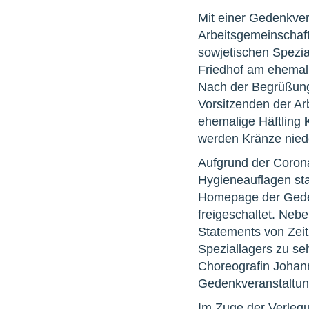
Mit einer Gedenkve
Arbeitsgemeinschaf
sowjetischen Spezi
Friedhof am ehemal
Nach der Begrüßun
Vorsitzenden der Ar
ehemalige Häftling
werden Kränze nied
Aufgrund der Coron
Hygieneauflagen sta
Homepage der Geden
freigeschaltet. Neb
Statements von Zeit
Speziallagers zu se
Choreografin Johan
Gedenkveranstaltung
Im Zuge der Verleg