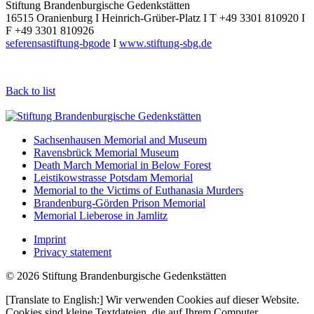
Stiftung Brandenburgische Gedenkstätten
16515 Oranienburg I Heinrich-Grüber-Platz I T +49 3301 810920 I
F +49 3301 810926
seferens
a
stiftung-bg
o
de
I
www.stiftung-sbg.de
Back to list
Sachsenhausen Memorial and Museum
Ravensbrück Memorial Museum
Death March Memorial in Below Forest
Leistikowstrasse Potsdam Memorial
Memorial to the Victims of Euthanasia Murders
Brandenburg-Görden Prison Memorial
Memorial Lieberose in Jamlitz
Imprint
Privacy statement
© 2026 Stiftung Brandenburgische Gedenkstätten
[Translate to English:] Wir verwenden Cookies auf dieser Website.
Cookies sind kleine Textdateien, die auf Ihrem Computer