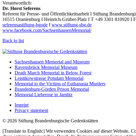
Verantwortlich:
Dr. Horst Seferens
Referent für Presse- und Öffentlichkeitsarbeit I Stiftung Brandenburg
16515 Oranienburg I Heinrich-Grüber-Platz I T +49 3301 810920 I
seferens
a
stiftung-bg
o
de
I
www.stiftung-sbg.de
www.facebook.com/SachsenhausenMemorial/
Back to list
Sachsenhausen Memorial and Museum
Ravensbrück Memorial Museum
Death March Memorial in Below Forest
Leistikowstrasse Potsdam Memorial
Memorial to the Victims of Euthanasia Murders
Brandenburg-Görden Prison Memorial
Memorial Lieberose in Jamlitz
Imprint
Privacy statement
© 2026 Stiftung Brandenburgische Gedenkstätten
[Translate to English:] Wir verwenden Cookies auf dieser Website. C