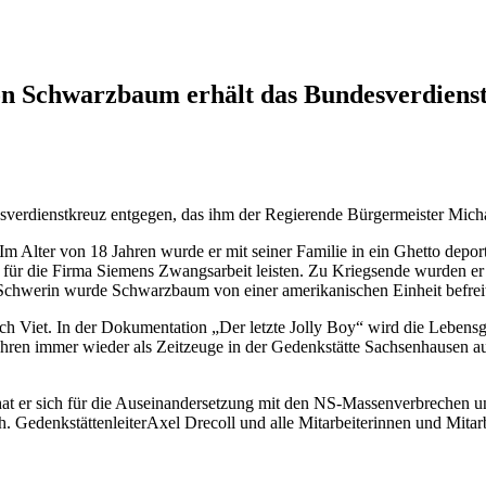
on Schwarzbaum erhält das Bundesverdiens
esverdienstkreuz entgegen, das ihm der Regierende Bürgermeister Mic
Alter von 18 Jahren wurde er mit seiner Familie in ein Ghetto deport
 für die Firma Siemens Zwangsarbeit leisten. Zu Kriegsende wurden e
 Schwerin wurde Schwarzbaum von einer amerikanischen Einheit befrei
ch Viet. In der Dokumentation „Der letzte Jolly Boy“ wird die Lebensg
 Jahren immer wieder als Zeitzeuge in der Gedenkstätte Sachsenhausen 
at er sich für die Auseinandersetzung mit den NS-Massenverbrechen u
. Gedenkstättenleiter
Axel Drecoll und alle Mitarbeiterinnen und Mitar