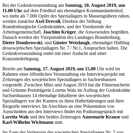
Bei der Gedenkveranstaltung am
Sonntag, 18. August 2019, um
11.00 Uhr
auf dem Friedhof am ehemaligen Kommandantenhof,
wo mehr als 7.000 Opfer des Speziallagers in Massengräbern ruhen,
werden zunächst
Axel Drecoll,
Direktor der Stiftung
Brandenburgische Gedenkstätten, und der Vorsitzende der
Arbeitsgemeinschaft,
Joachim Krüger
, die Anwesenden begrüßen.
Danach werden der Vizepräsident des Landtages Brandenburg,
Dieter Dombrowski
, und
Günter Wetzlaugk
, ehemaliger Häftling
dessowjetischen Speziallagers Nr. 7 / Nr.1, Ansprachen halten. Die
Gedenkveranstaltung endet mit einer Andacht und einer
Kranzniederlegung.
Bereits am
Samstag, 17. August 2019, um 15.00
Uhr wird im
Rahmen einer öffentlichen Veranstaltung ein Interviewprojekt mit
Zeitzeugen des sowjetischen Speziallagers in Sachsenhausen
vorgestellt. Zwischen März und August 2019 hat die Filmemacherin
und Grimme-Preisträgerin Loretta Walz im Auftrag der Gedenkstätte
Sachsenhausen 14 ehemalige Inhaftierte des sowjetischen
Speziallagers vor der Kamera zu ihren Hafterfahrungen und ihrer
Biografie interviewt. Im Anschluss an eine Präsentation von
Ausschnitten aus den Interviews findet ein Podiumsgespräch mit
Loretta Walz
und den beiden Zeitzeugen
Annemarie Krause
und
Karl-Wilhelm Wichmann
statt.
Im Zuge der Verlegung des sowjetischen Speziallagers Nr. 7 von