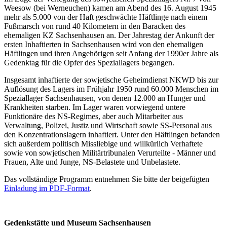
Weesow (bei Werneuchen) kamen am Abend des 16. August 1945
mehr als 5.000 von der Haft geschwächte Häftlinge nach einem
Fußmarsch von rund 40 Kilometern in den Baracken des
ehemaligen KZ Sachsenhausen an. Der Jahrestag der Ankunft der
ersten Inhaftierten in Sachsenhausen wird von den ehemaligen
Häftlingen und ihren Angehörigen seit Anfang der 1990er Jahre als
Gedenktag für die Opfer des Speziallagers begangen.
Insgesamt inhaftierte der sowjetische Geheimdienst NKWD bis zur
Auflösung des Lagers im Frühjahr 1950 rund 60.000 Menschen im
Speziallager Sachsenhausen, von denen 12.000 an Hunger und
Krankheiten starben. Im Lager waren vorwiegend untere
Funktionäre des NS-Regimes, aber auch Mitarbeiter aus
Verwaltung, Polizei, Justiz und Wirtschaft sowie SS-Personal aus
den Konzentrationslagern inhaftiert. Unter den Häftlingen befanden
sich außerdem politisch Missliebige und willkürlich Verhaftete
sowie von sowjetischen Militärtribunalen Verurteilte - Männer und
Frauen, Alte und Junge, NS-Belastete und Unbelastete.
Das vollständige Programm entnehmen Sie bitte der beigefügten
Einladung im PDF-Format
.
Gedenkstätte und Museum Sachsenhausen