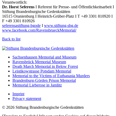
Verantwortlich:
Dr. Horst Seferens
I Referent für Presse- und Öffentlichkeitsarbeit I
Stiftung Brandenburgische Gedenkstätten
16515 Oranienburg I Heinrich-Grüber-Platz I T +49 3301 810920 I
F +49 3301 810926
seferens
a
stiftung-bg
o
de
I
www.stiftung-sbg.de
www.facebook.com/RavensbrueckMemorial/
Back to list
Sachsenhausen Memorial and Museum
Ravensbrück Memorial Museum
Death March Memorial in Below Forest
Leistikowstrasse Potsdam Memorial
Memorial to the Victims of Euthanasia Murders
Brandenburg-Görden Prison Memorial
Memorial Lieberose in Jamlitz
Imprint
Privacy statement
© 2026 Stiftung Brandenburgische Gedenkstätten