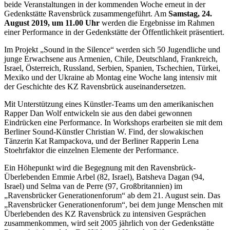
beide Veranstaltungen in der kommenden Woche erneut in der
Gedenkstätte Ravensbrück zusammengeführt. Am
Samstag, 24.
August 2019, um 11.00 Uhr
werden die Ergebnisse im Rahmen
einer Performance in der Gedenkstätte der Öffentlichkeit präsentiert.
Im Projekt „Sound in the Silence“ werden sich 50 Jugendliche und
junge Erwachsene aus Armenien, Chile, Deutschland, Frankreich,
Israel, Österreich, Russland, Serbien, Spanien, Tschechien, Türkei,
Mexiko und der Ukraine ab Montag eine Woche lang intensiv mit
der Geschichte des KZ Ravensbrück auseinandersetzen.
Mit Unterstützung eines Künstler-Teams um den amerikanischen
Rapper Dan Wolf entwickeln sie aus den dabei gewonnen
Eindrücken eine Performance. In Workshops erarbeiten sie mit dem
Berliner Sound-Künstler Christian W. Find, der slowakischen
Tänzerin Kat Rampackova, und der Berliner Rapperin Lena
Stoehrfaktor die einzelnen Elemente der Performance.
Ein Höhepunkt wird die Begegnung mit den Ravensbrück-
Überlebenden Emmie Arbel (82, Israel), Batsheva Dagan (94,
Israel) und Selma van de Perre (97, Großbritannien) im
„Ravensbrücker Generationenforum“ ab dem 21. August sein. Das
„Ravensbrücker Generationenforum“, bei dem junge Menschen mit
Überlebenden des KZ Ravensbrück zu intensiven Gesprächen
zusammenkommen, wird seit 2005 jährlich von der Gedenkstätte