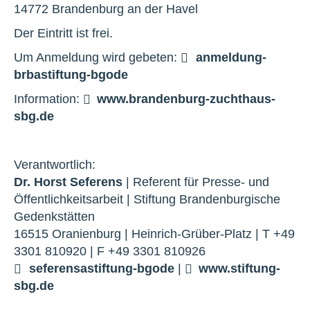
14772 Brandenburg an der Havel
Der Eintritt ist frei.
Um Anmeldung wird gebeten:
anmeldung-
brb
a
stiftung-bg
o
de
Information:
www.brandenburg-zuchthaus-
sbg.de
Verantwortlich:
Dr. Horst Seferens
| Referent für Presse- und
Öffentlichkeitsarbeit | Stiftung Brandenburgische
Gedenkstätten
16515 Oranienburg | Heinrich-Grüber-Platz | T +49
3301 810920 | F +49 3301 810926
seferens
a
stiftung-bg
o
de
|
www.stiftung-
sbg.de