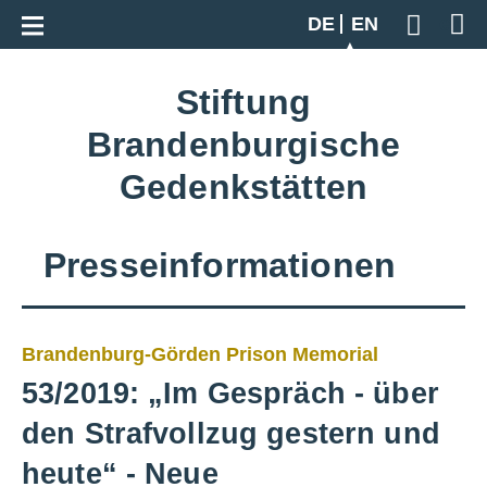
Go back to overview
DE
EN
Geben S
Stiftung
Brandenburgische
Gedenkstätten
Presseinformationen
Brandenburg-Görden Prison Memorial
53/2019: „Im Gespräch - über
den Strafvollzug gestern und
heute“ - Neue