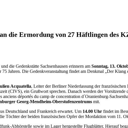
 an die Ermordung von 27 Häftlingen des K
 und die Gedenkstätte Sachsenhausen erinnern am
Sonntag, 13. Okto
or 75 Jahren. Die Gedenkveranstaltung findet am Denkmal „Der Klang
ulien Acquatella
, Leiter der Berliner Niederlassung der französisch
szeit (CIVS), ein Grußwort sprechen. Danach werden der Vorsitzende 
des anciens déportés du camp de concentration d´Oranienburg-Sachsenh
ienburger Georg-Mendheim-Oberstufenzentrums
mit.
aus Deutschland und Frankreich erwartet. Um
14.00 Uhr
findet im Bes
d die Töchter der beiden französischen Opfer der Mordaktion vom 11. 
k-Abhörstelle sowie im Lager hergestellte Flugblätter. Hierauf began