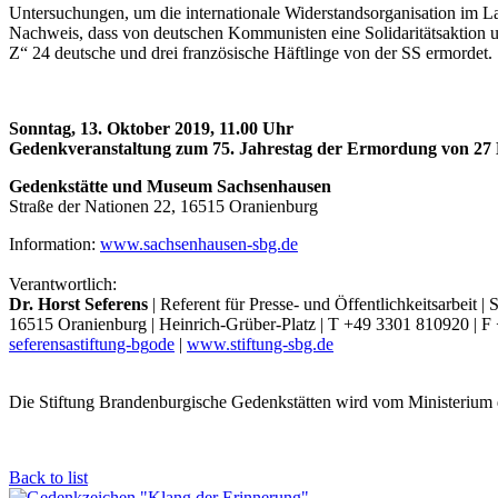
Untersuchungen, um die internationale Widerstandsorganisation im L
Nachweis, dass von deutschen Kommunisten eine Solidaritätsaktion 
Z“ 24 deutsche und drei französische Häftlinge von der SS ermordet.
Sonntag, 13. Oktober 2019, 11.00 Uhr
Gedenkveranstaltung zum 75. Jahrestag der Ermordung von 27 
Gedenkstätte und Museum Sachsenhausen
Straße der Nationen 22, 16515 Oranienburg
Information:
www.sachsenhausen-sbg.de
Verantwortlich:
Dr. Horst Seferens
| Referent für Presse- und Öffentlichkeitsarbeit 
16515 Oranienburg | Heinrich-Grüber-Platz | T +49 3301 810920 | 
seferens
a
stiftung-bg
o
de
|
www.stiftung-sbg.de
Die Stiftung Brandenburgische Gedenkstätten wird vom Ministerium 
Back to list