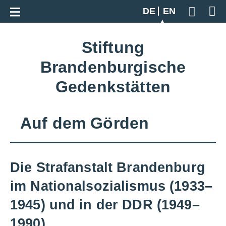
Go back to overview
DE
EN
Geben S
Stiftung
Brandenburgische
Gedenkstätten
Auf dem Görden
Die Strafanstalt Brandenburg
im Nationalsozialismus (1933–
1945) und in der DDR (1949–
1990)