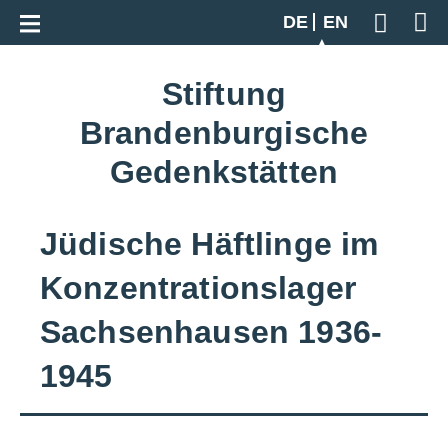
Go back to overview
DE
EN
Geben S
Stiftung
Brandenburgische
Gedenkstätten
Jüdische Häftlinge im
Konzentrationslager
Sachsenhausen 1936-
1945