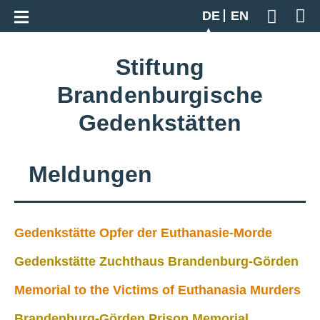
Zur Gesamtübersicht
DE
EN
Geben S
Stiftung
Brandenburgische
Gedenkstätten
Meldungen
Gedenkstätte Opfer der Euthanasie-Morde
Gedenkstätte Zuchthaus Brandenburg-Görden
Memorial to the Victims of Euthanasia Murders
Brandenburg-Görden Prison Memorial