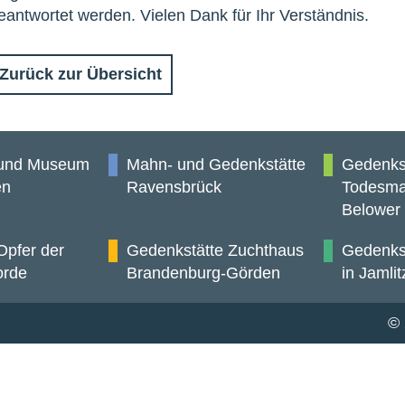
eantwortet werden. Vielen Dank für Ihr Verständnis.
Zurück zur Übersicht
 und Museum
Mahn- und Gedenkstätte
Gedenks
en
Ravensbrück
Todesma
Belower
Opfer der
Gedenkstätte Zuchthaus
Gedenkst
orde
Brandenburg-Görden
in Jamlit
© 