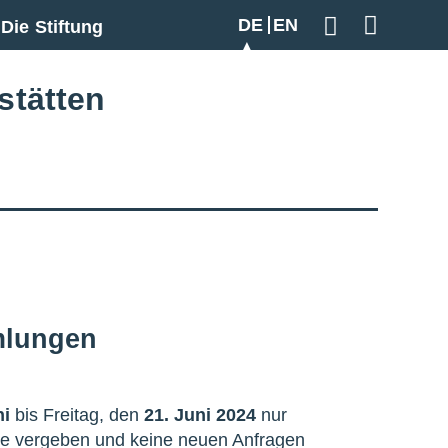
DE
EN
Die Stiftung
Geben Sie hier
stätten
mlungen
ni
bis Freitag, den
21. Juni 2024
nur
ine vergeben und keine neuen Anfragen