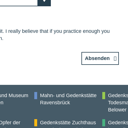
. I really believe that if you practice enough you
h.
Absenden
 und Museum
Mahn- und Gedenkstätte
Gedenks
en
Ravensbrück
Todesma
Belower
Opfer der
Gedenkstätte Zuchthaus
Gedenkst