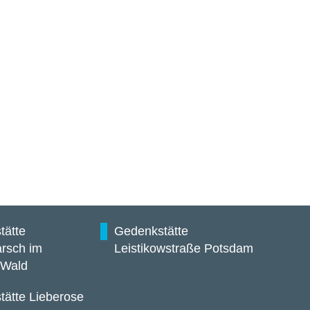
tätte
Gedenkstätte
rsch im
Leistikowstraße Potsdam
 Wald
ätte Lieberose