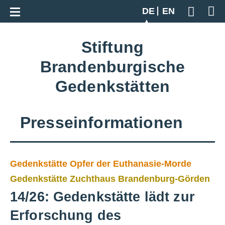
Zur Gesamtübersicht
DE
EN
Geben S
Stiftung
Brandenburgische
Gedenkstätten
Presseinformationen
Gedenkstätte Opfer der Euthanasie-Morde
Gedenkstätte Zuchthaus Brandenburg-Görden
14/26: Gedenkstätte lädt zur
Erforschung des