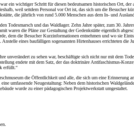
r ein wichtiger Schritt für diesen bedeutsamen historischen Ort, der a
deshalb, weil seitdem Personal vor Ort ist, das sich um die Besucher küm
enkstätte, die jährlich von rund 5.000 Menschen aus dem In- und Auslan
n den Todesmarsch und das Waldlager. Zehn Jahre später, zum 30. Jah
it waren die Pläne zur Gestaltung der Gedenkstätte eigentlich abgesch
t wurde, dem die Besucher Kurzinformationen entnehmen und wo sie Eint
Anstelle eines baufälligen sogenannten Hirtenhauses errichteten die 
ahre unverändert zu sehen war, beschäftigte sich nicht nur mit dem T
tellung endete mit dem Satz, der das doktrinäre Antifaschismus-Konze
erfüllt.“
rschmuseum die Öffentlichkeit und alle, die sich um eine Erinnerung a
d eine umfassende Neugestaltung: Neben dem historischen Waldgelände 
äude wurde zu einer pädagogischen Projektwerkstatt umgestaltet.
sen.