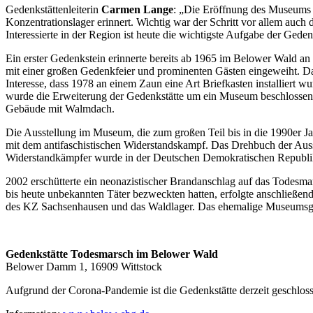
Gedenkstättenleiterin
Carmen Lange
: „Die Eröffnung des Museums wa
Konzentrationslager erinnert. Wichtig war der Schritt vor allem auch 
Interessierte in der Region ist heute die wichtigste Aufgabe der Ged
Ein erster Gedenkstein erinnerte bereits ab 1965 im Belower Wald a
mit einer großen Gedenkfeier und prominenten Gästen eingeweiht. Dam
Interesse, dass 1978 an einem Zaun eine Art Briefkasten installier
wurde die Erweiterung der Gedenkstätte um ein Museum beschlossen. 
Gebäude mit Walmdach.
Die Ausstellung im Museum, die zum großen Teil bis in die 1990er J
mit dem antifaschistischen Widerstandskampf. Das Drehbuch der Auss
Widerstandkämpfer wurde in der Deutschen Demokratischen Republik 
2002 erschütterte ein neonazistischer Brandanschlag auf das Todesma
bis heute unbekannten Täter bezweckten hatten, erfolgte anschließen
des KZ Sachsenhausen und das Waldlager. Das ehemalige Museumsgeb
Gedenkstätte Todesmarsch im Belower Wald
Belower Damm 1, 16909 Wittstock
Aufgrund der Corona-Pandemie ist die Gedenkstätte derzeit geschlos