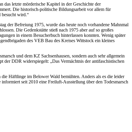
n das letzte mörderische Kapitel in der Geschichte der
mert. Die historisch-politische Bildungsarbeit vor allem für
d besucht wird.“
restag der Befreiung 1975, wurde das heute noch vorhandene Mahnmal
lossen. Die Gedenkstätte stieß nach 1975 aber auf so großes
ragungen in einem Besucherbuch hinterlassen konnten. Wenig später
Jugendbrigaden des VEB Bau des Kreises Wittstock ein kleines
odesmarsch und dem KZ Sachsenhausen, sondern auch sehr allgemein
pt der DDR widerspiegelt: „Das Vermächtnis der antifaschistischen
n die Häftlinge im Belower Wald bemühten. Anders als es die leider
informiert seit 2010 eine Freiluft-Ausstellung über den Todesmarsch