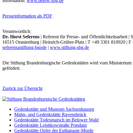
Information:
www.below-sbg.de
Presseinformation als PDF
Verantwortlich:
Dr. Horst Seferens
| Referent für Presse- und Öffentlichkeitsarbeit 
16515 Oranienburg | Heinrich-Grüber-Platz | T +49 3301 810920 | 
seferens
a
stiftung-bg
o
de
|
www.stiftung-sbg.de
Die Stiftung Brandenburgische Gedenkstätten wird vom Ministerium 
gefördert.
Zurück zur Übersicht
Gedenkstätte und Museum Sachsenhausen
Mahn- und Gedenkstätte Ravensbrück
Gedenkstätte Todesmarsch im Belower Wald
Gedenkstätte Leistikowstraße Potsdam
Gedenkstätte Opfer der Euthanasie-Morde