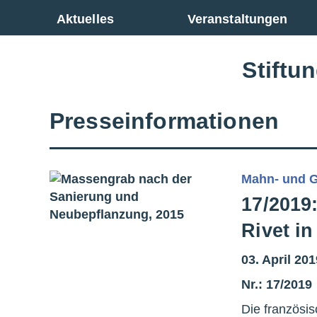
Zur Gesamtübersicht
Aktuelles
Veranstaltungen
Stiftu
Presseinformationen
Mahn- und G
17/2019
Rivet i
03. April 20
Nr.: 17/2019
Die französis