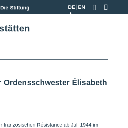
DE
EN
Die Stiftung
Geben Sie hier
stätten
r Ordensschwester Élisabeth
er französischen Résistance ab Juli 1944 im