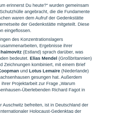
rum erinnerst Du heute?“ wurden gemeinsam
 Schutzhülle angebracht, die die Fundamente
schen waren dem Aufruf der Gedenkstätte
ternetseite der Gedenkstätte mitgeteilt. Diese
on eingeflossen.
ingen des Konzentrationslagers
usammenarbeiten, Ergebnisse ihrer
Chaimovitz
(Estland) sprach darüber, was
nden bedeutet.
Elias Mendel
(Großbritannien)
nd Zeichnungen kombiniert, mit einem Brief
 Koopman
und
Lotus Lemaire
(Niederlande)
KZ Sachsenhausen gesungen hat. Außerdem
ihrer Projektarbeit zur Frage „Warum
hsenhausen-Überlebenden Richard Fagot in
Auschwitz befreiten, ist in Deutschland der
Internationaler Holocaust-Gedenktag der