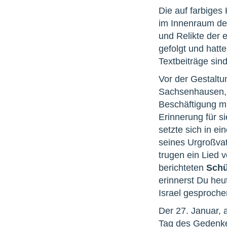
Die auf farbige
im Innenraum des
und Relikte der
gefolgt und hatte
Textbeiträge sin
Vor der Gestaltu
Sachsenhausen, 
Beschäftigung mi
Erinnerung für s
setzte sich in e
seines Urgroßva
trugen ein Lied
berichteten
Schü
erinnerst Du heu
Israel gesproche
Der 27. Januar, 
Tag des Gedenken