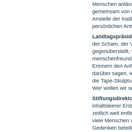
Menschen anlässl
gemeinsam von G
Anstelle der tra
persönlichen Ant
Landtagspräside
der Scham, der 
gegenüberstellt,
menschenfreundl
Erinnern den An
darüber sagen, we
die Tape-Skulptu
Wer wollen wir s
Stiftungsdirekto
inhaltsleerer Er
zeitlich weit en
viele Menschen v
Gedenken beteili