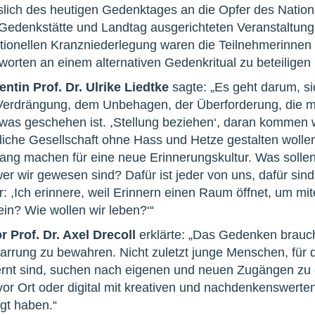
ich des heutigen Gedenktages an die Opfer des National
edenkstätte und Landtag ausgerichteten Veranstaltung 
ditionellen Kranzniederlegung waren die Teilnehmerinnen 
worten an einem alternativen Gedenkritual zu beteiligen u
ntin Prof. Dr. Ulrike Liedtke
sagte: „Es geht darum, si
Verdrängung, dem Unbehagen, der Überforderung, die 
 was geschehen ist. ,Stellung beziehen‘, daran kommen wi
iche Gesellschaft ohne Hass und Hetze gestalten wolle
fang machen für eine neue Erinnerungskultur. Was sol
r wir gewesen sind? Dafür ist jeder von uns, dafür sind 
r: ,Ich erinnere, weil Erinnern einen Raum öffnet, um 
ein? Wie wollen wir leben?‘“
r Prof. Dr. Axel Drecoll
erklärte: „Das Gedenken brauc
starrung zu bewahren. Nicht zuletzt junge Menschen, für d
tfernt sind, suchen nach eigenen und neuen Zugängen zu 
or Ort oder digital mit kreativen und nachdenkenswerten
gt haben.“