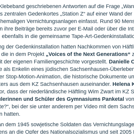
s Klebeband geschriebenen Antworten auf die Frage „Wa
 zentralen Gedenkortes „Station Z“ auf einer Wand der
 ehemaligen Vernichtungsanlagen einfasst. Rund 90 Men
n ihre Beiträge bereits zuvor per E-Mail oder über die In
d ebenfalls in die gemeinsame Tape-Art-Gedenkinstallati
ng der Gedenkinstallation hatten Nachkommen von Häftl
die in dem Projekt
„Voices of the Next Generations“
z
t der eigenen Familiengeschichte vorgestellt.
Danielle 
ie als Enkelin eines jüdischen Sachsenhausen-Überlebe
iner Stop-Motion-Animation, die historische Dokumente u
ters aus dem KZ Sachsenhausen auseinander.
Helena
 vor, dass der niederländische Häftling Wim Zwart im 
lerinnen und Schüler des Gymnasiums Panketal
von 
te?“, bei der sie unter anderem per Video mit dem Sac
n hatten.
an dem 1945 sowjetische Soldaten das Vernichtungslager 
s an die Opfer des Nationalsozialismus und seit 2005 