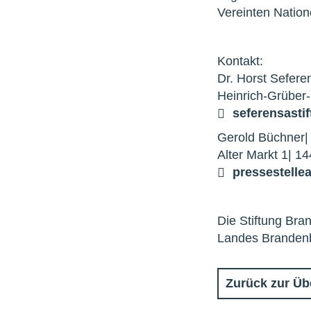
Vereinten Nation
Kontakt:
Dr. Horst Sefere
Heinrich-Grüber
seferens
a
sti
Gerold Büchner|
Alter Markt 1| 1
pressestelle
Die Stiftung Bra
Landes Brandenbu
Zurück zur Üb