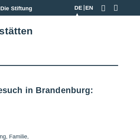
DE
EN
Die Stiftung
Geben Sie hier
stätten
esuch in Brandenburg:
ng, Familie,