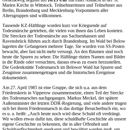
Marien Kirche in Wittstock. Teilnehmerinnen und Teilnehmer aus
Berlin, Brandenburg und Mecklenburg-Vorpommern aller
Altersgruppen sind willkommen.
Tausende KZ-Häftlinge wurden kurz vor Kriegsende auf
Todesmärsche getrieben, die vielen von ihnen das Leben kosteten.
Die Strecken der Todesmärsche aus Sachsenhausen und
Ravensbrück führten auch durch Brandenburg. Im Wald bei Below
lagerten die Gefangenen mehrere Tage. Sie wurden von SS-Posten
bewacht, aber fast nicht mehr versorgt. An den Bäumen sind noch
heute die Spuren zu sehen: Die Häftlinge ritzten Namen und Bilder
in die Rinde oder versuchten, daraus etwas zu essen herzustellen.
Die Gedenkstätte Todesmarsch im Belower Wald hat Spuren und
Zeugnisse zusammengetragen und die historischen Ereignisse
dokumentiert.
Am 27. April 1985 ist eine Gruppe, die sich u.a. aus dem
Friedenskreis in Vipperow zusammensetzte, einen Teil der Strecke
des Todesmarsches nachgegangen. Markus Meckel, der spätere
Außenminister der letzten DDR-Regierung, und viele andere trugen
sich bei ihrem Friedensmarsch in das dortige Besucherbuch ein, wo
es u. a. heißt: „Auch heute noch wird diese Schuld oft verdrängt.
Wir wollen etwas dafür tun, diese schuldhafte Geschichte als unsere
eigene Geschichte zu bekennen, die in aller Offenheit und
Schuldverflochtenheit anerkannt und bewältigt werden muß, um