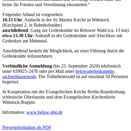
heute für Frieden und Versöhnung einzutreten.“
Folgender Ablauf ist vorgesehen:
10.15 Uhr
: Andacht in der St. Marien Kirche in Wittstock
(Kirchplatz 2, in Bahnhofsnähe)
anschließend
: Gang zur Gedenkstätte im Belower Wald (ca. 13 km)
etwa 13.30 Uhr
: Ankunft in der Gedenkstätte und Abschluss mit
Gedenken am Mahnmal.
Anschließend besteht die Möglichkeit, an einer Führung durch die
Gedenkstätte teilzunehmen.
Verbindliche Anmeldung
(bis 23. September 2020) telefonisch
unter 039925-2478 oder per Mail unter
below
a
gedenkstaette-
sachsenhausen
o
de
. Die Teilnehmerzahl ist auf maximal 50 Personen
begrenzt.
In Kooperation mit der Evangelischen Kirche Berlin-Brandenburg-
schlesische Oberlausitz und dem Evangelischen Kirchenkreis
Wittstock-Ruppin.
Information:
www.below-sbg.de
Presseinformation als PDF