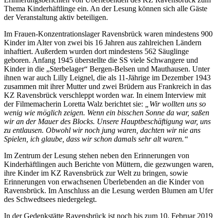
Thema Kinderhäftlinge ein. An der Lesung können sich alle Gäste
der Veranstaltung aktiv beteiligen.
Im Frauen-Konzentrationslager Ravensbrück waren mindestens 900
Kinder im Alter von zwei bis 16 Jahren aus zahlreichen Ländern
inhaftiert. Außerdem wurden dort mindestens 562 Säuglinge
geboren. Anfang 1945 überstellte die SS viele Schwangere und
Kinder in die „Sterbelager“ Bergen-Belsen und Mauthausen. Unter
ihnen war auch Lilly Leignel, die als 11-Jährige im Dezember 1943
zusammen mit ihrer Mutter und zwei Brüdern aus Frankreich in das
KZ Ravensbrück verschleppt worden war. In einem Interview mit
der Filmemacherin Loretta Walz berichtet sie:
„Wir wollten uns so
wenig wie möglich zeigen. Wenn ein bisschen Sonne da war, saßen
wir an der Mauer des Blocks. Unsere Hauptbeschäftigung war, uns
zu entlausen. Obwohl wir noch jung waren, dachten wir nie ans
Spielen, ich glaube, dass wir schon damals sehr alt waren.“
Im Zentrum der Lesung stehen neben den Erinnerungen von
Kinderhäftlingen auch Berichte von Müttern, die gezwungen waren,
ihre Kinder im KZ Ravensbrück zur Welt zu bringen, sowie
Erinnerungen von erwachsenen Überlebenden an die Kinder von
Ravensbrück. Im Anschluss an die Lesung werden Blumen am Ufer
des Schwedtsees niedergelegt.
In der Gedenkstätte Ravensbrück ist noch bis zum 10. Februar 2019